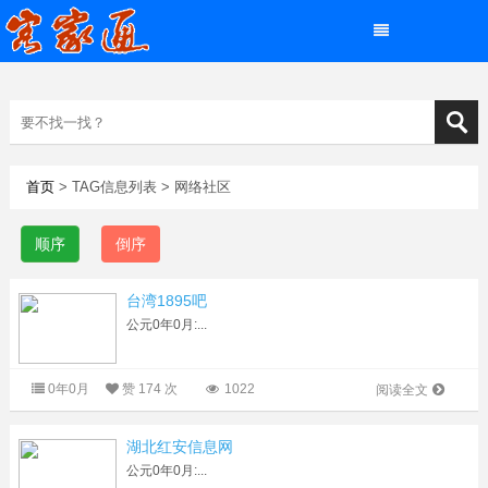
首页
> TAG信息列表 > 网络社区
顺序
倒序
台湾1895吧
公元0年0月:...
0年0月
赞
174 次
1022
阅读全文
湖北红安信息网
公元0年0月:...